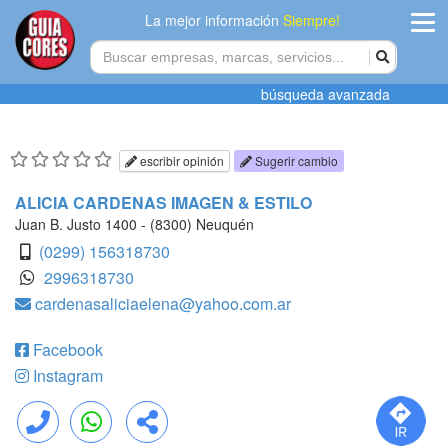
La mejor información
Siempre!
ingres
búsqueda avanzada
Agregar
empres
escribir opinión
Sugerir cambio
Actualiza
ALICIA CARDENAS IMAGEN & ESTILO
datos
Juan B. Justo 1400 - (8300) Neuquén
(0299) 156318730
Publicida
2996318730
cardenasaliciaelena@yahoo.com.ar
Radio
Facebook
Tiendacore
Instagram
Contacteno
Llamar
WhatsApp
Compartir