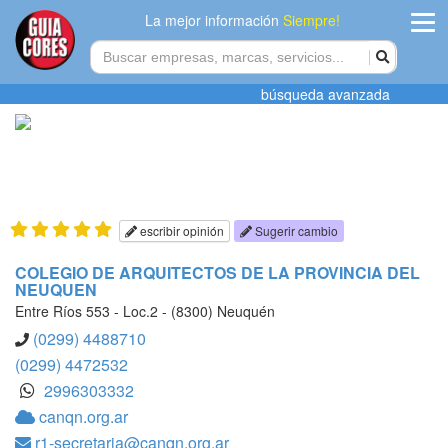
La mejor información
Siempre!
ingres
búsqueda avanzada
Agregar
empres
Actualiza
datos
escribir opinión
Sugerir cambio
Publicida
COLEGIO DE ARQUITECTOS DE LA PROVINCIA DEL
NEUQUEN
Radio
Entre Ríos 553 - Loc.2 - (8300) Neuquén
(0299) 4488710
Tiendacore
(0299) 4472532
2996303332
Contacteno
canqn.org.ar
r1-secretaria@canqn.org.ar