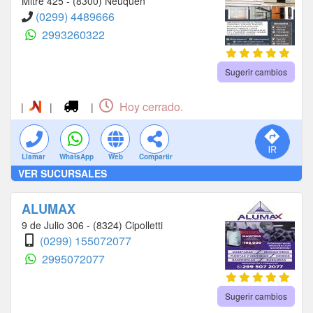
Mitre 425 - (8300) Neuquén
(0299) 4489666
2993260322
Sugerir cambios
Hoy cerrado.
|
|
|
Llamar
WhatsApp
Web
Compartir
VER SUCURSALES
ALUMAX
9 de Julio 306 - (8324) Cipolletti
(0299) 155072077
2995072077
Sugerir cambios