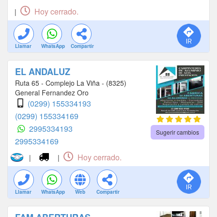
Hoy cerrado.
|
Llamar
WhatsApp
Compartir
EL ANDALUZ
Ruta 65 - Complejo La Viña - (8325)
General Fernandez Oro
(0299) 155334193
(0299) 155334169
2995334193
Sugerir cambios
2995334169
Hoy cerrado.
|
|
Llamar
WhatsApp
Web
Compartir