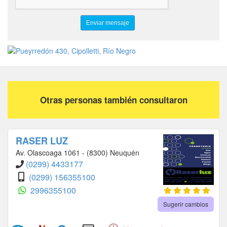
Otras personas también consultaron
RASER LUZ
Av. Olascoaga 1061 - (8300) Neuquén
(0299) 4433177
(0299) 156355100
2996355100
Sugerir cambios