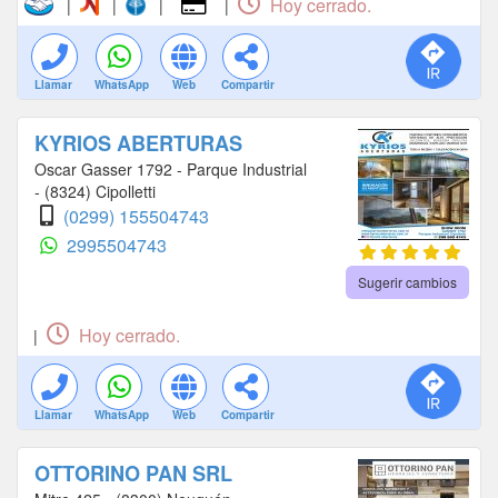
Hoy cerrado.
|
|
|
|
Llamar
WhatsApp
Web
Compartir
KYRIOS ABERTURAS
Oscar Gasser 1792 - Parque Industrial
- (8324) Cipolletti
(0299) 155504743
2995504743
Sugerir cambios
Hoy cerrado.
|
Llamar
WhatsApp
Web
Compartir
OTTORINO PAN SRL