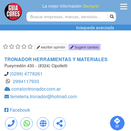
La mejor información
Siempre!
ingres
búsqueda avanzada
Agregar
empres
escribir opinión
Sugerir cambio
Actualiza
TRONADOR HERRAMIENTAS Y MATERIALES
datos
Pueyrredón 430 - (8324) Cipolletti
(0299) 4778261
Publicida
2994117933
corralontronador.com.ar
Radio
ferreteria.tronador@hotmail.com
Tiendacore
Facebook
Contacteno
Llamar
WhatsApp
Web
Compartir