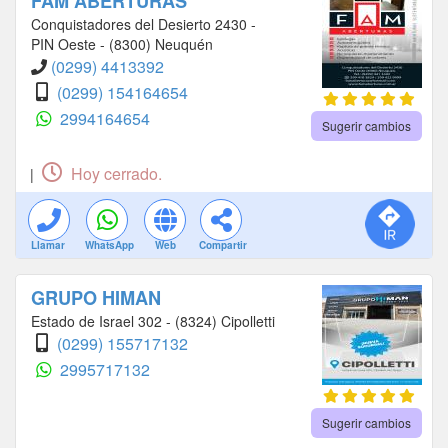
FAM ABERTURAS
Conquistadores del Desierto 2430 -
PIN Oeste - (8300) Neuquén
(0299) 4413392
(0299) 154164654
2994164654
Sugerir cambios
Hoy cerrado.
|
Llamar
WhatsApp
Web
Compartir
GRUPO HIMAN
Estado de Israel 302 - (8324) Cipolletti
(0299) 155717132
2995717132
Sugerir cambios