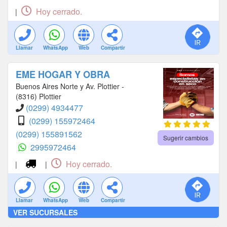
Hoy cerrado.
|
Llamar
WhatsApp
Web
Compartir
EME HOGAR Y OBRA
Buenos Aires Norte y Av. Plottier -
(8316) Plottier
(0299) 4934477
(0299) 155972464
(0299) 155891562
Sugerir cambios
2995972464
Hoy cerrado.
|
|
Llamar
WhatsApp
Web
Compartir
VER SUCURSALES