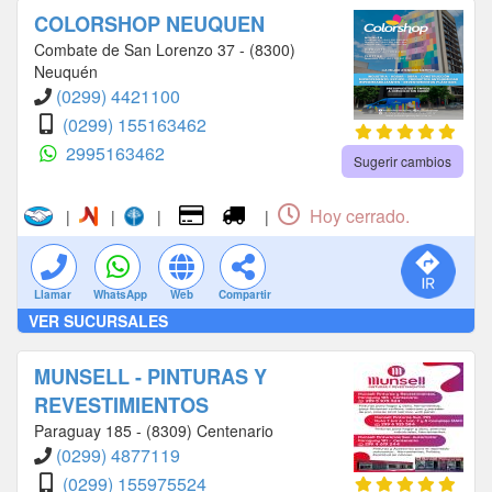
COLORSHOP NEUQUEN
Combate de San Lorenzo 37 - (8300)
Neuquén
(0299) 4421100
(0299) 155163462
2995163462
Sugerir cambios
Hoy cerrado.
|
|
|
|
Llamar
WhatsApp
Web
Compartir
VER SUCURSALES
MUNSELL - PINTURAS Y
REVESTIMIENTOS
Paraguay 185 - (8309) Centenario
(0299) 4877119
(0299) 155975524