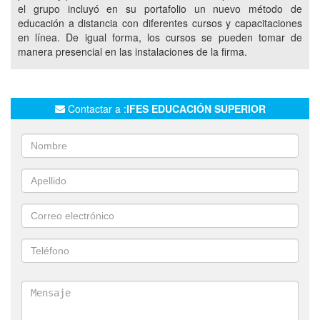
el grupo incluyó en su portafolio un nuevo método de
TECNICATURA EN MINERIA
educación a distancia con diferentes cursos y capacitaciones
TECNICATURA EN HIDROCARBUROS
en línea. De igual forma, los cursos se pueden tomar de
manera presencial en las instalaciones de la firma.
TECNICATURA EN GEOLOGIA
TECNICATURA EN TOPOGRAFIA
TECNICATURA EN ENERGIAS RENOVABLES Y MEDIO AMBIENTE
Contactar a :
IFES EDUCACIÓN SUPERIOR
PROFESORADO EN EDUCACION FISICA
PROFESORADO EN BIOLOGIA
PROFESORADO EN QUIMICA
PROFESORADO Y TRADUCTORADO DE INGLES
TECNICATURA A DISTANCIA EN MARKETING CON ORIENTACION A
ENTORNOS VISUALES
TECNICATURA A DISTANCIA EN RECURSOS HUMANOS
CURSOS A DISTANCIA DE NEUROCIENCIAS APLICADAS AL
ENTRENAMIENTO DEPORTIVO
CURSOS A DISTANCIA DE NEUROCIENCIAS APLICADAS A VENTAS
CURSOS A DISTANCIA DE NEUROCIENCIAS APLICADAS A
EDUCACION
CURSOS A DISTANCIA DE PSICOLOGIA SOCIAL