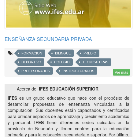
ENSEÑANZA SECUNDARIA PRIVADA
FORMACION
BILINGUE
PREDIO
DEPORTIVO
COLEGIO
TECNICATURAS
PROFESORADOS
INSTRUCTURADOS
Ver más
CURSOS A DISTANCIA
CLUSTER VACA MUERTA
Acerca de:
IFES EDUCACIÓN SUPERIOR
CAMPUS EDUCATIVO
CVM
IFES
es un grupo educativo que nace con el propósito de
TECNICATURA EN SISTEMAS DE LA INFORMACION
desarrollar propuestas de enseñanza vinculadas a la
TECNICATURA EN REDES Y COMUNICACION DE DATOS
computación. Sus docentes están capacitados y certificados
para brindar espacios de aprendizaje y crecimiento académico
TECNICATURA EN ADMINISTRACION DE EMPRESAS
y personal.
IFES
tiene diferentes sedes ubicadas en la
TECNICATURA EN MARKETING
provincia de Neuquén y tienen centros para la educación
TECNICATURA EN RECURSOS HUMANOS
primaria y para la educación secundaria o superior. Por último,