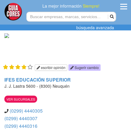
La mejor información
Siempre!
ingres
búsqueda avanzada
Agregar
empres
Actualiza
datos
escribir opinión
Sugerir cambio
Publicida
IFES EDUCACIÓN SUPERIOR
J. J. Lastra 5600 - (8300) Neuquén
Radio
VER SUCURSALES
Tiendacore
(0299) 4440305
Contacteno
(0299) 4440307
(0299) 4440316