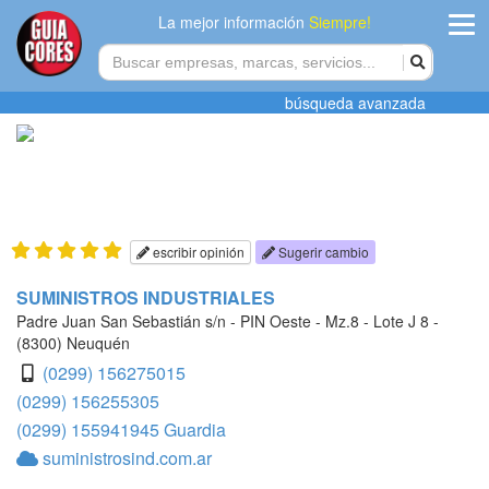
La mejor información
Siempre!
ingres
búsqueda avanzada
Agregar
empres
Actualiza
datos
escribir opinión
Sugerir cambio
Publicida
SUMINISTROS INDUSTRIALES
Padre Juan San Sebastián s/n - PIN Oeste - Mz.8 - Lote J 8 -
Radio
(8300) Neuquén
(0299) 156275015
Tiendacore
(0299) 156255305
(0299) 155941945 Guardia
Contacteno
suministrosind.com.ar