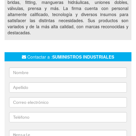
bridas, fitting, mangueras hidráulicas, uniones dobles,
NHI
NEW HOUSE INDUSTRIES
FUTURA
válvulas, prensa y más. La firma cuenta con personal
MANGUEROTES
CERVEZA
CAÑOS
altamente calificado, tecnología y diversos insumos para
satisfacer las distintas necesidades. Sus productos son
PRENSADO DE MANGUEROTES
NYLON
variados y de la más alta calidad, con marcas reconocidas y
ESPARRAGOS
GOMA DE PLANCHA
GALVANIZADO
destacadas.
INOXIDABLE
NEUMÁTICA INDUSTRIAL
COMPONENTES NEUMÁTICOS
CILINDROS NEUMÁTICOS
Contactar a :
SUMINISTROS INDUSTRIALES
ACTUADORES NEUMÁTICOS
VÁLVULAS NEUMÁTICAS
ELECTROVÁLVULAS
SOLENOIDES
UNIDADES FRL
FILTROS NEUMÁTICOS
REGULADORES DE PRESIÓN
LUBRICADORES NEUMÁTICOS
CONEXIONES NEUMÁTICAS
TUBOS NEUMÁTICOS
MANGUERAS NEUMÁTICAS
DETECTORES DE PROXIMIDAD
COMPRESORES INDUSTRIALES
COMPRESORES DE TORNILLO
COMPRESORES MÓVILES
BOOSTER DE AIRE
SECADORES FRIGORÍFICOS