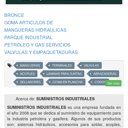
BRONCE
GOMA ARTICULOS DE
MANGUERAS HIDRAULICAS
PARQUE INDUSTRIAL
PETROLEO Y GAS SERVICIOS
VALVULAS Y EMPAQUETADURAS
MANGUERAS
TERMINALES
VALVULAS
ACOPLES
LAMINAS PARA JUNTAS
ABRAZADERAS
SELLADORES
GOMA EN PLANCHA
CODOS
Ver más
GIRATORIOS E INTEGRALES
GRAMPAS
CEPOS
Acerca de:
SUMINISTROS INDUSTRIALES
UNIONES DOBLES A GOLPE
BRIDAS
SUMINISTROS INDUSTRIALES
es una empresa fundada en
CODOS GIRATORIOS
VITALMET
FITTING
el año 2008 que se dedica al suministro de equipamiento para
ACCESORIOS PARA SOLDAR
UNIONES DOBLES
la industria petrolera y gasífera. Algunos de sus productos
son: sistemas hidráulicos, accesorios para soldar, acoples,
ALTA PRESION
EATON
AEROQUIP
FOGLIA