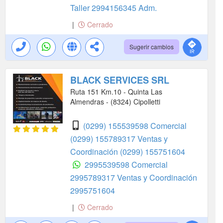
Taller
2994156345 Adm.
|
Cerrado
Sugerir cambios
BLACK SERVICES SRL
Ruta 151 Km.10 - Quinta Las
Almendras - (8324) Cipolletti
(0299) 155539598 Comercial
(0299) 155789317 Ventas y
Coordinación
(0299) 155751604
2995539598 Comercial
2995789317 Ventas y Coordinación
2995751604
|
Cerrado