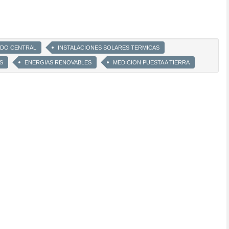
ADO CENTRAL
INSTALACIONES SOLARES TERMICAS
S
ENERGIAS RENOVABLES
MEDICION PUESTA A TIERRA