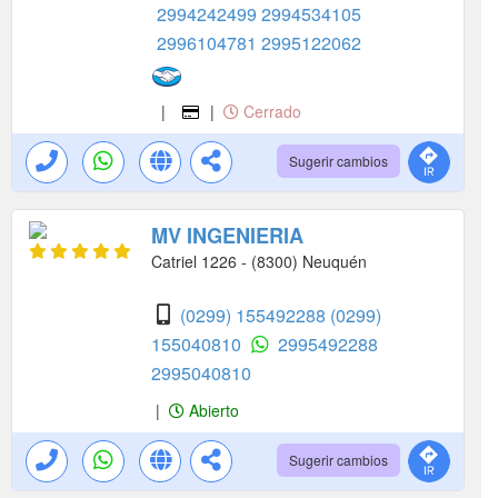
2994242499
2994534105
2996104781
2995122062
|
|
Cerrado
Sugerir cambios
MV INGENIERIA
Catriel 1226 - (8300) Neuquén
(0299) 155492288
(0299)
155040810
2995492288
2995040810
|
Abierto
Sugerir cambios