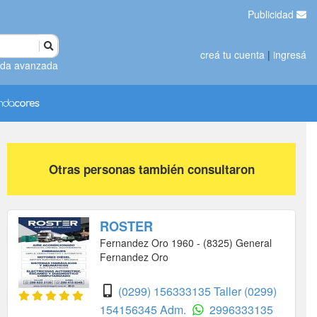
Publicidad
creá tu cuenta
|
ingresá
da avanzada
Otras personas también consultaron
ROSTER
Fernandez Oro 1960 - (8325) General
Fernandez Oro
(0299) 156333135 Taller
(0299)
154156345 Adm.
2996333135