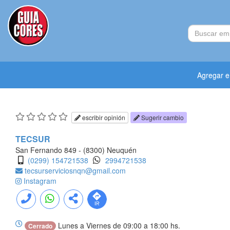
Agregar 
escribir opinión
Sugerir cambio
TECSUR
San Fernando 849 - (8300) Neuquén
(0299) 154721538
2994721538
tecsurserviciosnqn@gmail.com
Instagram
Lunes a Viernes de 09:00 a 18:00 hs.
Cerrado