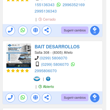
155136343
2996352169
2995136343
|
Cerrado
Sugerir cambios
BAIT DESARROLLOS
Salta 308 - (8305) Añelo
(0299) 5806070
(0299) 5806070
2995806070
|
|
Abierto
Sugerir cambios