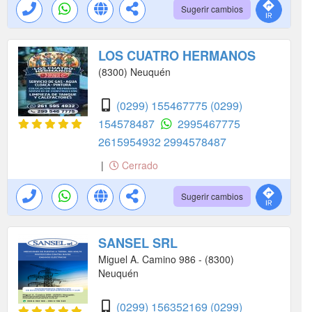
Sugerir cambios
LOS CUATRO HERMANOS
(8300) Neuquén
(0299) 155467775
(0299)
154578487
2995467775
2615954932
2994578487
|
Cerrado
Sugerir cambios
SANSEL SRL
Miguel A. Camino 986 - (8300)
Neuquén
(0299) 156352169
(0299)