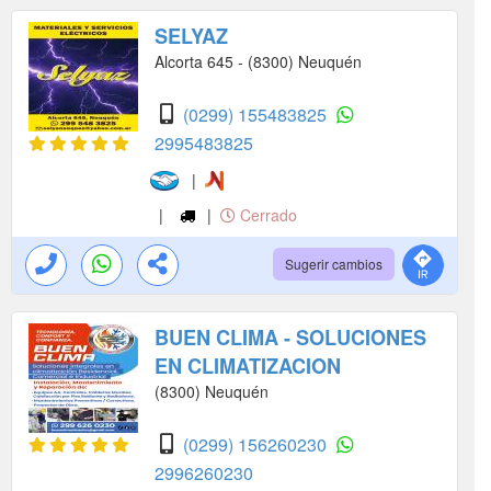
SELYAZ
Alcorta 645 - (8300) Neuquén
(0299) 155483825
2995483825
|
|
|
Cerrado
Sugerir cambios
BUEN CLIMA - SOLUCIONES
EN CLIMATIZACION
(8300) Neuquén
(0299) 156260230
2996260230