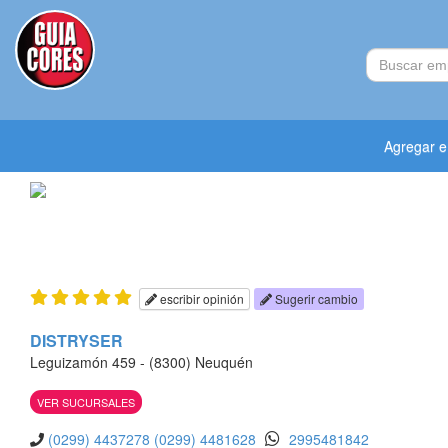
Agregar 
escribir opinión
Sugerir cambio
DISTRYSER
Leguizamón 459 - (8300) Neuquén
VER SUCURSALES
(0299) 4437278
(0299) 4481628
2995481842