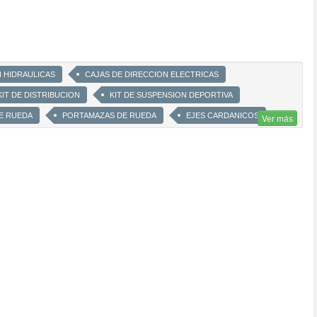
N HIDRAULICAS
CAJAS DE DIRECCION ELECTRICAS
KIT DE DISTRIBUCION
KIT DE SUSPENSION DEPORTIVA
E RUEDA
PORTAMAZAS DE RUEDA
EJES CARDANICOS
Ver más
SPIRALES)
BUJES DE VEHICULOS IMPORTADOS
P
PARRILLAS DE SUSPENSION
TENSORES DE SUSPENSION
SION Y DE AMORTIGUADOR
EMIEJES Y DE JUNTAS HOMOCINETICAS
AMORTIGUADORES CORVEN
AMORTIGUADORES SACHS
 FRENO
CORVEN
JUNTAS HOMOCINÉTICAS
ES
BIELETAS
AXIALES
BARRAS ESTABILIZADORAS
IRECCIÓN
BARRAS DE DIRECCIÓN
BARRAS TENSORAS
S DE FRENO
LÍQUIDOS DE FRENO
BUJES