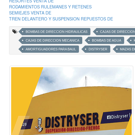
RESORTES VENTA DE
RODAMIENTOS RULEMANES Y RETENES
SEMIEJES VENTA DE
TREN DELANTERO Y SUSPENSION REPUESTOS DE
BOMBAS DE DIRECCION HIDRAULICAS
CAJAS DE DIRECCIO
CAJAS DE DIRECCION MECANICA
BOMBAS DE AGUA
AMORTIGUADORES PARA BAUL
DISTRYSER
MAZAS D
MANCHONES DE DIRECCION
RESORTES DE SUSPENSION (E
KITS DE BUJES
CTR
AMORTIGUADOR SUPER PICK U
TUBO DE SUSPENSION EJE TRASERO
FUELLES DE SUSPEN
KITS DE TOPE Y FUELLE DE AMORTIGUADOR
FUELLES DE S
CRAPODINAS DE SUSPENSION
TRICETAS
CRUCETAS
TREN DELANTERO
PASTILLAS DE FRENO
DISCOS DE
TRANSMISIÓN
SEMIEJES
FUELLES
EMBRAGU
RÓTULAS
EXTREMOS
CAZOLETAS
CAJA DE D
CAMPANAS DE FRENO
CILINDROS DE FRENO
BOMBA