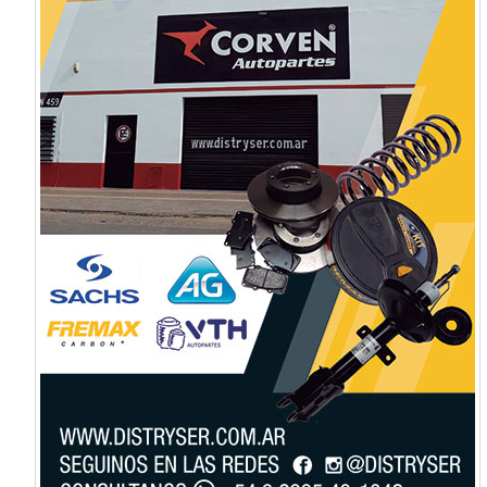
SOPORTES DE MOTOR
RODAMIENTOS
ESPIRALES
PUENTES TRASEROS
BRAZOS AUXILIARES Y PITMAN
REPUESTOS DE TREN DELANTERO PARA AUTOS IMPORTADOS
REY-GOMA
COBREQ
CAPEMI
DEI CAS
VIEMAR
SERRAT
RITOSSA
ICSA
LEO