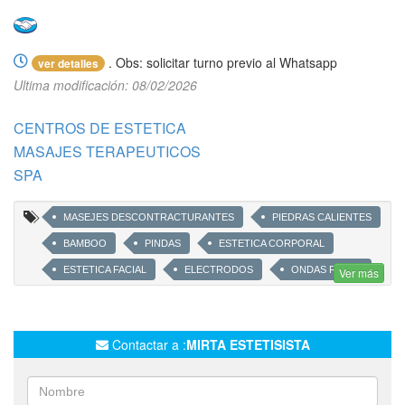
. Obs: solicitar turno previo al Whatsapp
ver detalles
Ultima modificación: 08/02/2026
CENTROS DE ESTETICA
MASAJES TERAPEUTICOS
SPA
MASEJES DESCONTRACTURANTES
PIEDRAS CALIENTES
BAMBOO
PINDAS
ESTETICA CORPORAL
ESTETICA FACIAL
ELECTRODOS
ONDAS RUSAS
Ver más
CAVITADOR
ULTRASONIDO
RADIOFRECUENCIA
PLACAS TERCMICAS
PRESOTERAPIA
BOTAS
Contactar a :
MIRTA ESTETISISTA
LIFTING FACIAL
BOTOX CRISTAL
OZONOTERAPIA