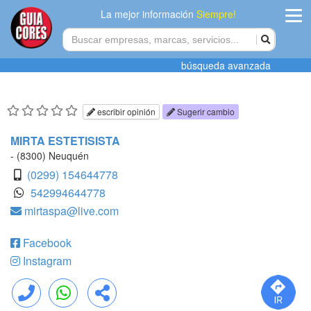
La mejor información
Siempre!
ingres
búsqueda avanzada
Agregar
empres
escribir opinión
Sugerir cambio
Actualiza
MIRTA ESTETISISTA
datos
- (8300) Neuquén
(0299) 154644778
Publicida
542994644778
mirtaspa@live.com
Radio
Facebook
Tiendacore
Instagram
Contacteno
Llamar
WhatsApp
Compartir