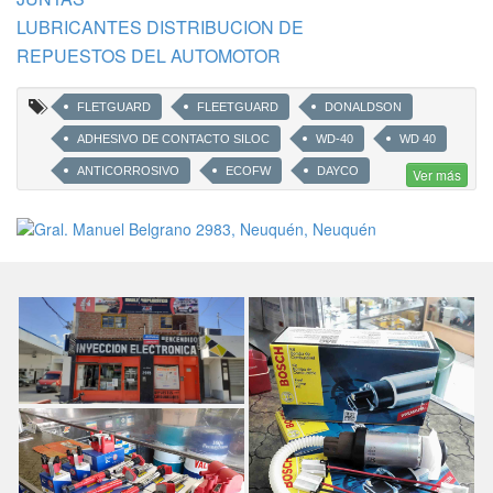
LUBRICANTES DISTRIBUCION DE
REPUESTOS DEL AUTOMOTOR
FLETGUARD
FLEETGUARD
DONALDSON
ADHESIVO DE CONTACTO SILOC
WD-40
WD 40
ANTICORROSIVO
ECOFW
DAYCO
Ver más
REFRIGERANTES
ANTICONGELANTES
SHELL HELIXULTRA
ELF
W-80
W 80
AC DELCO
ELAION
VALVOLINE
GULF
BUJIAS
FILTROS DE AIRE
FILTROS DE ACEITE
FILTROS DE COMBUSTIBLE
SKF
CHAMPION
NGK
BOSCH
CARBURADORES HELLUX
CARESA
CASTROL
LUBRICANTES
ACEITES
ACEITE PARA AUTO
ACEITE PARA MOTOS
TOTAL
RIMULA
LUBRICANTES PARA CADENAS
LIMPIA CONTACTOS ELECTRICOS
AFLOJA TODO