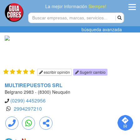
La mejor información
Siempre!
ingres
búsqueda avanzada
Agregar
empres
Actualiza
datos
escribir opinión
Sugerir cambio
Publicida
MULTIREPUESTOS SRL
Belgrano 2983 - (8300) Neuquén
Radio
(0299) 4452956
2994297210
Tiendacore
Contacteno
Llamar
WhatsApp
Compartir