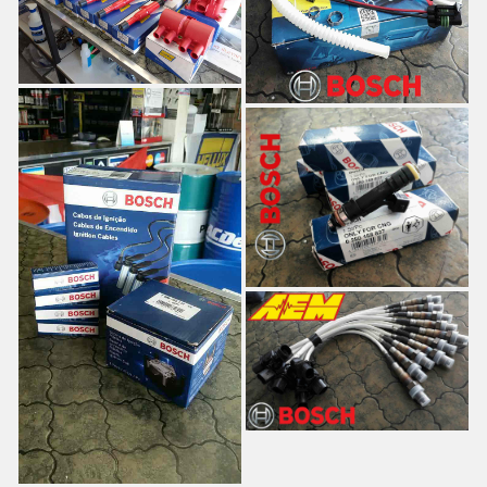
REPUESTOS MARCAS NACIONALES
SILICONAS
LIMPIA MOTORES
SELENIA SYTIUM PETRONA
ACERO LIQUIDO
FORMA JUNTAS
SILOC 8600
SELLADORES