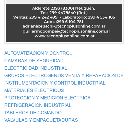
AUTOMATIZACION Y CONTROL
CAMARAS DE SEGURIDAD
ELECTRICIDAD INDUSTRIAL
GRUPOS ELECTROGENOS VENTA Y REPARACION DE
INSTRUMENTACION Y CONTROL INDUSTRIAL
MATERIALES ELECTRICOS
PROTECCION Y MEDICION ELECTRICA
REFRIGERACION INDUSTRIAL
TABLEROS DE COMANDO
VALVULAS Y EMPAQUETADURAS