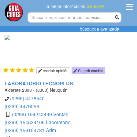
La mejor información
Siempre!
ingres
búsqueda avanzada
Agregar
empres
Actualiza
datos
escribir opinión
Sugerir cambio
Publicida
LABORATORIO TECNOPLUS
Alderete 2393 - (8300) Neuquén
Radio
(0299) 4478540
(0299) 4479056
Tiendacore
(0299) 154242499 Ventas
(0299) 154534105 Laboratorio
Contacteno
(0299) 156104781 Adm