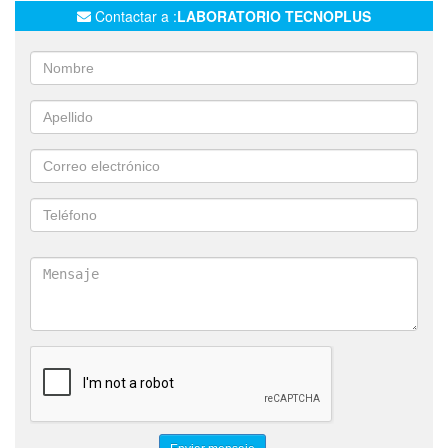
CONECTORES PARA AIRE COMPRIMIDO
FILTROS
Contactar a :
LABORATORIO TECNOPLUS
LUBRICADORES
ELECTROVÁLVULAS
MULTÍMETROS
PINZAS AMPEROMÉTRICAS
CAPACÍMETROS
DETECTORES DE FUGAS
LOCALIZADORES DE CABLES
TERMÓMETROS INFRARROJOS
MEGÓMETROS
INTERRUPTORES DIFERENCIALES
RELÉS ELECTROMECÁNICOS
TEMPORIZADORES
TRANSFORMADORES
AUTOTRANSFORMADORES VARIABLES
TERMOSTATOS
POTENCIÓMETROS
REDUCTORES Y MOTORREDUCTORES
DATALOGGER DE TEMPERATURA
REGULADORES DE PRESIÓN
VÁLVULAS
BUJÍAS DE ENCENDIDO
INTEL
ASUS
LEYDEN
ALTRON
OSCILOPERTURBÓGRAFOS