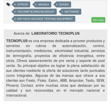
XITRON
VAISALA
SOKEN
TECHIMP ALTANOVA GROUP
MOTWANE
KEP HIGH VOLTAGE TESTING EQUIPMENT
Ver más
I.S.A ALTANOVA GROUP
INTELLISAW ALTANOVA GROUP
Acerca de:
LABORATORIO TECNOPLUS
DINAMICS RATINGS
DV POWER
DILO
TECNOPLUS
es una empresa dedicada a proveer productos y
FLUKE
EATON
TESTO
AECO
servicios en rubros de automatización, control,
NOVUS
INSTRUMENTACION
MEDICIONES
instrumentación, mediciones, electricidad industrial, servicios
de termografía, proyectos de eficiencia energética, entre
TES
MOELLER
DWYER
ISKRA
otros. Ofrece asesoramiento de pre venta y soporte de post
NOLLMANN
VICOR
PHOENIX CONTACT
venta. Su principal objetivo es lograr la plena satisfacción de
NORRISEAL
HONEYWELL
KYORITSU
sus clientes mediante la oferta de soluciones tanto puntuales
como integrales. Algunas de las marcas que ofrece a sus
AMPROBE
WEIDMULLER
LENTAX
clientes son Festo, Fluke, Eaton, ABB, Amprobe, Testo, SEW,
GENERACIÓN DE VACÍO
Phoenix Contact, entre muchas otras que destacan por su
calidad y son reconocidas en el mercado nacional e
ACTUADORES NEUMÁTICOS LINEALES
internacional.
ACTUADORES NEUMÁTICOS GIRATORIOS
SENSORES MAGNÉTICOS
VACUOSTATOS