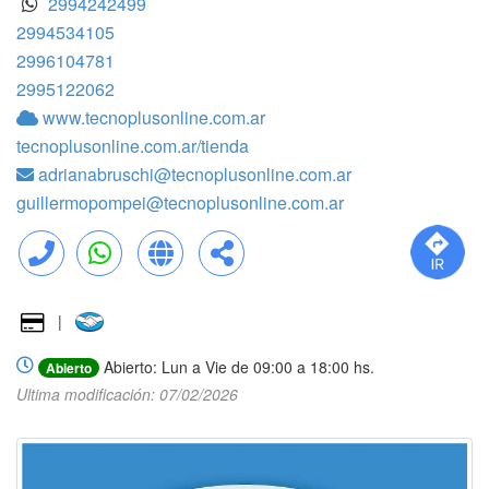
2994242499
2994534105
2996104781
2995122062
www.tecnoplusonline.com.ar
tecnoplusonline.com.ar/tienda
adrianabruschi@tecnoplusonline.com.ar
guillermopompei@tecnoplusonline.com.ar
Llamar
WhatsApp
Web
Compartir
|
Abierto: Lun a Vie de 09:00 a 18:00 hs.
Abierto
Ultima modificación: 07/02/2026