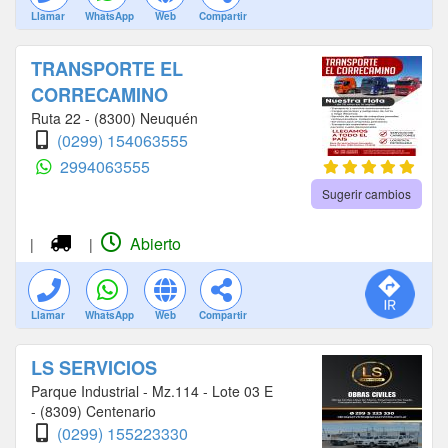
Llamar
WhatsApp
Web
Compartir
TRANSPORTE EL
CORRECAMINO
Ruta 22 - (8300) Neuquén
(0299) 154063555
2994063555
Sugerir cambios
Abierto
|
|
Llamar
WhatsApp
Web
Compartir
LS SERVICIOS
Parque Industrial - Mz.114 - Lote 03 E
- (8309) Centenario
(0299) 155223330