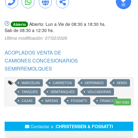
Llamar
WhatsApp
Web
Compartir
Abierto: Lun a Vie de 08:30 a 18:30 hs.
Abierto
Sab de 08:30 a 12:30 hs.
Ultima modificación: 07/02/2026
ACOPLADOS VENTA DE
CAMIONES CONCESIONARIOS
SEMIRREMOLQUES
MARCELINI
CARRETON
DEPRIMIDO
SEMIS
TANQUES
SEMITANQUES
VOLCADORAS
CAJAS
BATEAS
FOSSATTI
FRANCO
Ver más
FURGONES
TERMICOS
ROBERTO
CHRISTENSEN
ACOPLADOS
THERMOS
Contactar a :
CHRISTENSEN & FOSSATTI
TRAILERS
CEMENTO
TOLVAS
METAGRO
SEMIRREMOLQUE VOLCADOR TRASERO