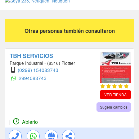
Otras personas también consultaron
TBH SERVICIOS
Parque Industrial - (8316) Plottier
(0299) 154083743
2994083743
VER TIENDA
Sugerir cambios
Abierto
|