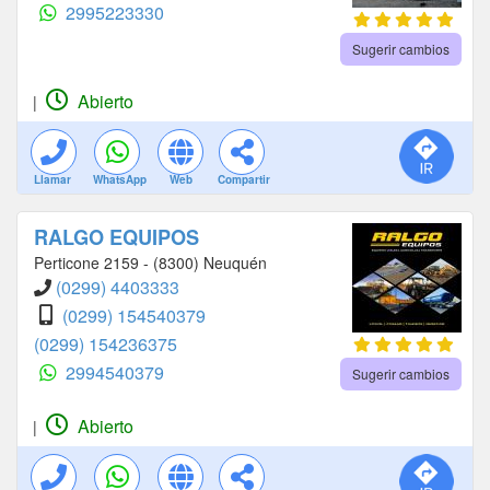
2995223330
Sugerir cambios
Abierto
|
Llamar
WhatsApp
Web
Compartir
RALGO EQUIPOS
Perticone 2159 - (8300) Neuquén
(0299) 4403333
(0299) 154540379
(0299) 154236375
2994540379
Sugerir cambios
Abierto
|