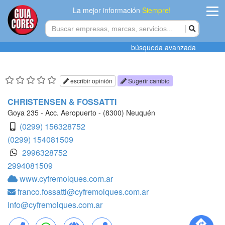
La mejor información
Siempre!
ingres
búsqueda avanzada
Agregar
empres
escribir opinión
Sugerir cambio
Actualiza
CHRISTENSEN & FOSSATTI
datos
Goya 235 - Acc. Aeropuerto - (8300) Neuquén
(0299) 156328752
Publicida
(0299) 154081509
2996328752
Radio
2994081509
www.cyfremolques.com.ar
Tiendacore
franco.fossatti@cyfremolques.com.ar
Contacteno
info@cyfremolques.com.ar