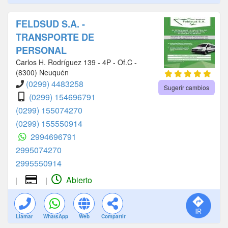
FELDSUD S.A. -
TRANSPORTE DE
PERSONAL
Carlos H. Rodríguez 139 - 4P - Of.C -
(8300) Neuquén
(0299) 4483258
Sugerir cambios
(0299) 154696791
(0299) 155074270
(0299) 155550914
2994696791
2995074270
2995550914
Abierto
|
|
Llamar
WhatsApp
Web
Compartir