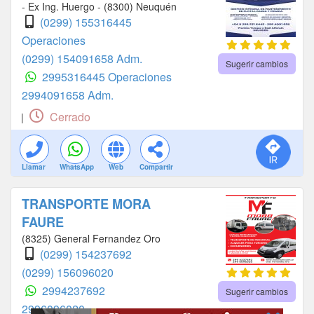
- Ex Ing. Huergo - (8300) Neuquén
(0299) 155316445
Operaciones
(0299) 154091658 Adm.
Sugerir cambios
2995316445 Operaciones
2994091658 Adm.
Cerrado
|
Llamar
WhatsApp
Web
Compartir
TRANSPORTE MORA
FAURE
(8325) General Fernandez Oro
(0299) 154237692
(0299) 156096020
2994237692
Sugerir cambios
2996096020