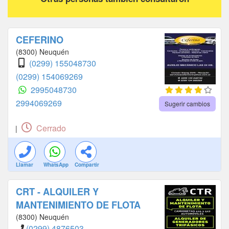
CEFERINO
(8300) Neuquén
(0299) 155048730
(0299) 154069269
2995048730
2994069269
Sugerir cambios
Cerrado
|
Llamar
WhatsApp
Compartir
CRT - ALQUILER Y
MANTENIMIENTO DE FLOTA
(8300) Neuquén
(0299) 4876503