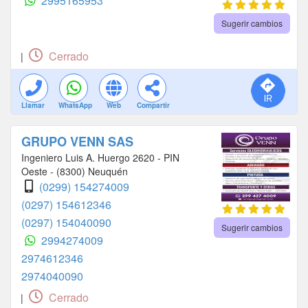
2995165953
Sugerir cambios
Cerrado
|
Llamar
WhatsApp
Web
Compartir
GRUPO VENN SAS
Ingeniero Luis A. Huergo 2620 - PIN
Oeste - (8300) Neuquén
(0299) 154274009
(0297) 154612346
(0297) 154040090
Sugerir cambios
2994274009
2974612346
2974040090
Cerrado
|