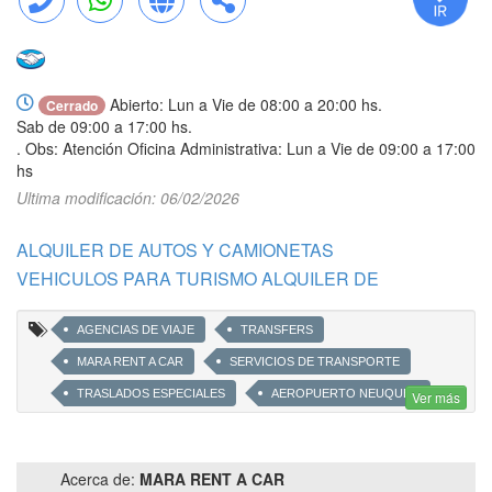
Llamar
WhatsApp
Web
Compartir
Abierto: Lun a Vie de 08:00 a 20:00 hs.
Cerrado
Sab de 09:00 a 17:00 hs.
. Obs: Atención Oficina Administrativa: Lun a Vie de 09:00 a 17:00
hs
Ultima modificación: 06/02/2026
ALQUILER DE AUTOS Y CAMIONETAS
VEHICULOS PARA TURISMO ALQUILER DE
AGENCIAS DE VIAJE
TRANSFERS
MARA RENT A CAR
SERVICIOS DE TRANSPORTE
TRASLADOS ESPECIALES
AEROPUERTO NEUQUEN
Ver más
PICK-UP
PICK UP
PICKUP
CAMIONETAS
RENT A CAR
TOYOTA
ALQUILER DE AUTOS
Acerca de:
MARA RENT A CAR
ALQUILER DE PICK UPS
ALQUILER 4X4