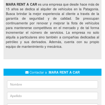
MARA RENT A CAR
es una empresa que desde hace más de
PICK UPS SERVICIOS PETROLEROS
15 años se dedica al alquiler de vehículos en la Patagonia.
Busca brindar la mejor experiencia al cliente a través de la
SERVICIOS CORPORATIVOS
garantía de seguridad y de calidad. Se preocupan
PICK UPS INGRESO A YACIMIENTOS PETROLÍFEROS
continuamente por renovar y mejorar la flota de vehículos
PROMOCIONES 6X7 DÍAS
para mantenerse competitivos en el mercado y de tal forma
incrementar el número de servicios. La empresa no solo
PROMOCIÓN CUOTAS SIN INTERÉS
alquila a particulares sino también a compañías dedicadas al
ATENCIÓN PERSONALIZADA
AEROPUERTO DE NEUQUEN
petróleo y sus derivados. Además, cuenta con su propio
equipo de mantenimiento y mecánica.
CASINO MAGIC NEUQUEN
GPS MICROTRACK (SISTEMA DE CONTROL)
SERVICIOS CON CHOFER
CRUCE DE FRONTERA
Contactar a :
MARA RENT A CAR