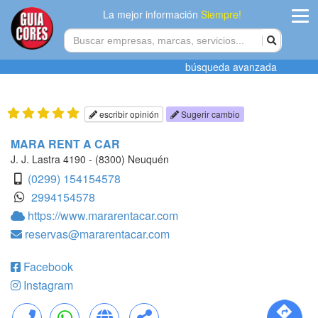
La mejor información
Siempre!
ingres
búsqueda avanzada
Agregar
empres
escribir opinión
Sugerir cambio
Actualiza
MARA RENT A CAR
datos
J. J. Lastra 4190 - (8300) Neuquén
(0299) 154154578
Publicida
2994154578
https://www.mararentacar.com
Radio
reservas@mararentacar.com
Tiendacore
Facebook
Contacteno
Instagram