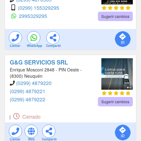
(0299) 155329295
2995329295
Sugerir cambios
Llamar
WhatsApp
Compartir
G&G SERVICIOS SRL
Enrique Mosconi 2848 - PIN Oeste -
(8300) Neuquén
(0299) 4879220
(0299) 4879221
(0299) 4879222
Sugerir cambios
Cerrado
|
Llamar
Web
Compartir