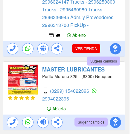
2996324147 Trucks -
2996250300
Trucks -
2995460980 Trucks -
2996236945 Adm. y Proveedores
2996313700 PickUp -
|
|
Abierto
VER TIENDA
Sugerir cambios
MASTER LUBRICANTES
Perito Moreno 825 - (8300) Neuquén
(0299) 154022396
2994022396
|
Abierto
Sugerir cambios