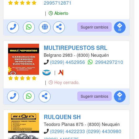
2995712871
|
Abierto
Sugerir cambios
MULTIREPUESTOS SRL
Belgrano 2983 - (8300) Neuquén
(0299) 4452956
2994297210
|
|
Hoy cerrado.
Sugerir cambios
RULQUEN SH
Teodoro Planas 875 - (8300) Neuquén
(0299) 4422233
(0299) 4430980