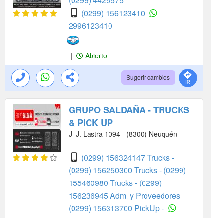
(0299) 4425575
(0299) 156123410
2996123410
|
Abierto
Sugerir cambios
GRUPO SALDAÑA - TRUCKS
& PICK UP
J. J. Lastra 1094 - (8300) Neuquén
(0299) 156324147 Trucks -
(0299) 156250300 Trucks -
(0299)
155460980 Trucks -
(0299)
156236945 Adm. y Proveedores
(0299) 156313700 PickUp -