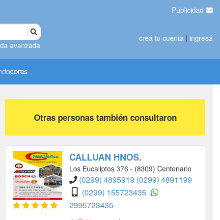
Publicidad
creá tu cuenta
|
ingresá
da avanzada
Otras personas también consultaron
CALLUAN HNOS.
Los Eucaliptos 376 - (8309) Centenario
(0299) 4895919
(0299) 4891199
(0299) 155723435
2995723435