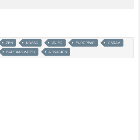
ZEN
NOSSO
VALEO
EUROPEAR
OSRAM
BATERÍAS MATEO
AFINACIÓN