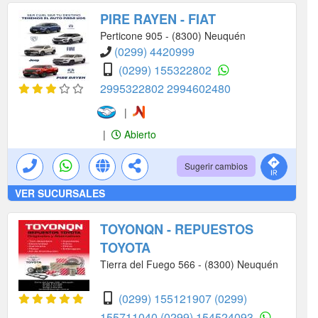
PIRE RAYEN - FIAT
Perticone 905 - (8300) Neuquén
(0299) 4420999
(0299) 155322802
2995322802
2994602480
|
|
Abierto
Sugerir cambios
VER SUCURSALES
TOYONQN - REPUESTOS
TOYOTA
Tierra del Fuego 566 - (8300) Neuquén
(0299) 155121907
(0299)
155711040
(0299) 154524093