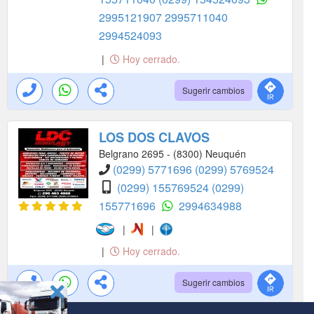
2995121907
2995711040
2994524093
|
Hoy cerrado.
Sugerir cambios
LOS DOS CLAVOS
Belgrano 2695 - (8300) Neuquén
(0299) 5771696
(0299) 5769524
(0299) 155769524
(0299)
155771696
2994634988
|
|
|
Hoy cerrado.
Sugerir cambios