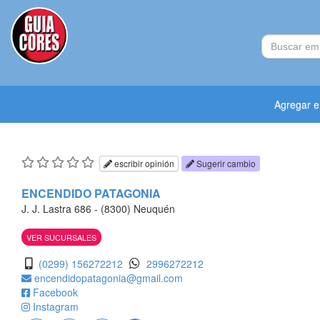
Agregar 
escribir opinión
Sugerir cambio
ENCENDIDO PATAGONIA
J. J. Lastra 686 - (8300) Neuquén
VER SUCURSALES
(0299) 156272212
2996272212
encendidopatagonia@gmail.com
Facebook
Instagram