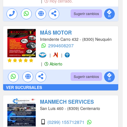
|
Hoy cerrado.
Sugerir cambios
MÁS MOTOR
Intendente Carro 432 - (8300) Neuquén
2994608207
|
|
|
Abierto
Sugerir cambios
VER SUCURSALES
MANMECH SERVICES
San Luis 460 - (8309) Centenario
(0299) 155712871