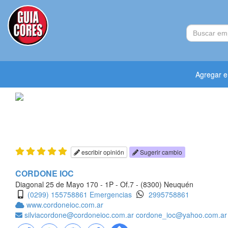
Agregar 
escribir opinión
Sugerir cambio
CORDONE IOC
Diagonal 25 de Mayo 170 - 1P - Of.7 - (8300) Neuquén
(0299) 155758861 Emergencias
2995758861
www.cordoneioc.com.ar
silviacordone@cordoneioc.com.ar
cordone_ioc@yahoo.com.ar