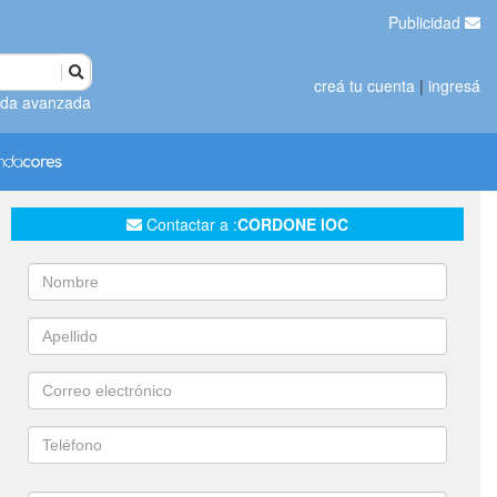
Publicidad
creá tu cuenta
|
ingresá
da avanzada
Contactar a :
CORDONE IOC