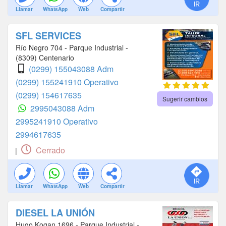
Llamar
WhatsApp
Web
Compartir
SFL SERVICES
Río Negro 704 - Parque Industrial -
(8309) Centenario
(0299) 155043088 Adm
(0299) 155241910 Operativo
(0299) 154617635
Sugerir cambios
2995043088 Adm
2995241910 Operativo
2994617635
Cerrado
|
Llamar
WhatsApp
Web
Compartir
DIESEL LA UNIÓN
Hugo Kogan 1696 - Parque Industrial -