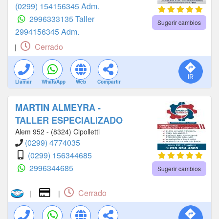
(0299) 154156345 Adm.
2996333135 Taller
Sugerir cambios
2994156345 Adm.
Cerrado
|
Llamar
WhatsApp
Web
Compartir
MARTIN ALMEYRA -
TALLER ESPECIALIZADO
Alem 952 - (8324) Cipolletti
(0299) 4774035
(0299) 156344685
2996344685
Sugerir cambios
Cerrado
|
|