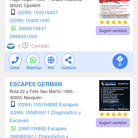
(8324) Cipolletti
(0299) 154516437
(0299) 154051000
2994516437
Sugerir cambios
2994051000
Cerrado
|
Llamar
WhatsApp
Web
Compartir
ESCAPES GERMAN
Ruta 22 y Félix San Martín 1900 -
(8300) Neuquén
(0299) 155104892 Escapes
(0299) 155855611 Diagnóstico y
Escaneo
Sugerir cambios
2995104892 Escapes
2995855611 Diagnóstico y