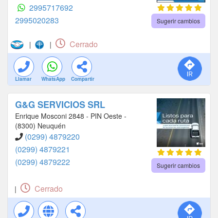
2995717692
2995020283
Sugerir cambios
Cerrado
|
|
Llamar
WhatsApp
Compartir
G&G SERVICIOS SRL
Enrique Mosconi 2848 - PIN Oeste -
(8300) Neuquén
(0299) 4879220
(0299) 4879221
(0299) 4879222
Sugerir cambios
Cerrado
|