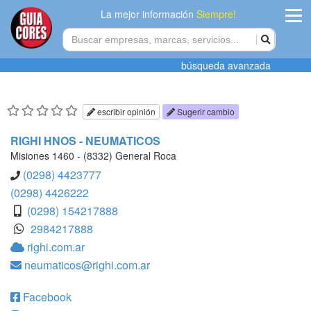
La mejor información
Siempre!
ingres
búsqueda avanzada
Agregar
empres
escribir opinión
Sugerir cambio
Actualiza
RIGHI HNOS - NEUMATICOS
datos
Misiones 1460 - (8332) General Roca
(0298) 4423777
Publicida
(0298) 4426222
(0298) 154217888
Radio
2984217888
righi.com.ar
Tiendacore
neumaticos@righi.com.ar
Contacteno
Facebook